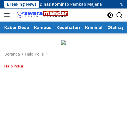
Langsung
i Kinerja Dinas Kominfo Pemkab Majene
Breaking News
13 Perusahaan 
ke
konten
Kabar Desa
Kampus
Kesehatan
Kriminal
Olahraga
Beranda
Halo Polisi
Halo Polisi