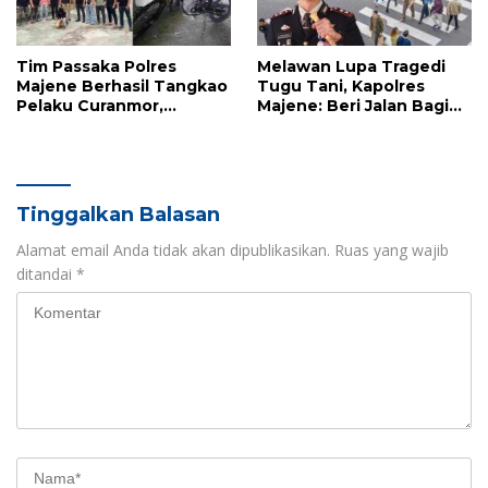
Tim Passaka Polres
Melawan Lupa Tragedi
Majene Berhasil Tangkao
Tugu Tani, Kapolres
Pelaku Curanmor,
Majene: Beri Jalan Bagi
Terduga Ditemukan di
Pejalan Kaki Bukan
Polman
Sekadar Aturan, Tapi
Kemanusiaan
Tinggalkan Balasan
Alamat email Anda tidak akan dipublikasikan.
Ruas yang wajib
ditandai
*