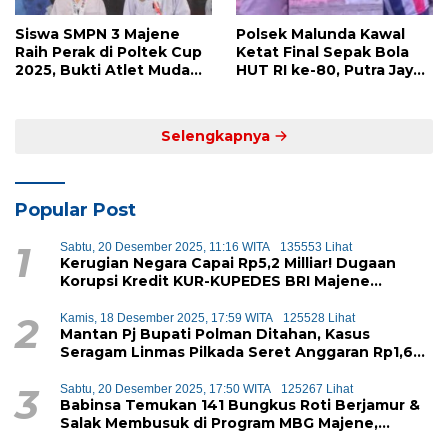
Siswa SMPN 3 Majene
Polsek Malunda Kawal
Raih Perak di Poltek Cup
Ketat Final Sepak Bola
2025, Bukti Atlet Muda
HUT RI ke-80, Putra Jaya
Mandar Siap Bersaing di
Kayuangin FC Juara
Level Nasional
Lewat Drama Adu Penalti
Selengkapnya
Popular Post
1
Sabtu, 20 Desember 2025, 11:16 WITA
135553 Lihat
Kerugian Negara Capai Rp5,2 Milliar! Dugaan
Korupsi Kredit KUR-KUPEDES BRI Majene
Terbongkar
2
Kamis, 18 Desember 2025, 17:59 WITA
125528 Lihat
Mantan Pj Bupati Polman Ditahan, Kasus
Seragam Linmas Pilkada Seret Anggaran Rp1,6
Miliar
3
Sabtu, 20 Desember 2025, 17:50 WITA
125267 Lihat
Babinsa Temukan 141 Bungkus Roti Berjamur &
Salak Membusuk di Program MBG Majene,
Diduga Akan Didistribusikan ke Siswa