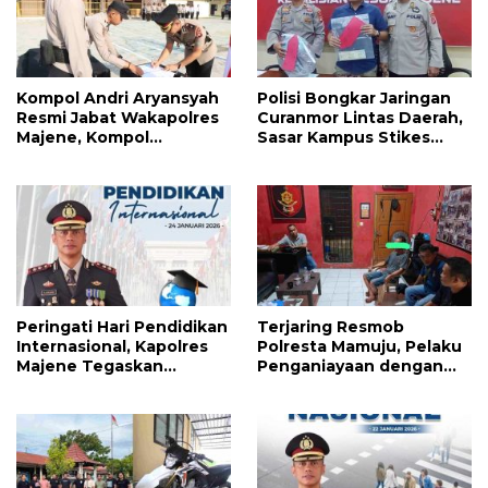
Kompol Andri Aryansyah
Polisi Bongkar Jaringan
Resmi Jabat Wakapolres
Curanmor Lintas Daerah,
Majene, Kompol
Sasar Kampus Stikes
Agussalim Dipromosikan
Majene
ke Pasangkayu
Peringati Hari Pendidikan
Terjaring Resmob
Internasional, Kapolres
Polresta Mamuju, Pelaku
Majene Tegaskan
Penganiayaan dengan
Komitmen Polri Dukung
Badik Diumpan Polisi
Dunia Pendidikan