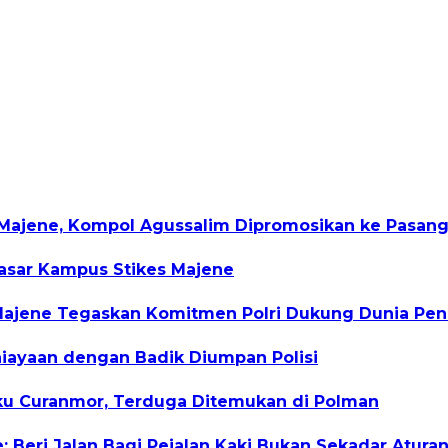
 Majene, Kompol Agussalim Dipromosikan ke Pasan
Sasar Kampus Stikes Majene
s Majene Tegaskan Komitmen Polri Dukung Dunia Pen
iayaan dengan Badik Diumpan Polisi
aku Curanmor, Terduga Ditemukan di Polman
 Beri Jalan Bagi Pejalan Kaki Bukan Sekadar Atura