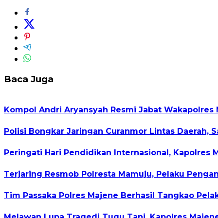
Baca Juga
Kompol Andri Aryansyah Resmi Jabat Wakapolres
Polisi Bongkar Jaringan Curanmor Lintas Daerah, 
Peringati Hari Pendidikan Internasional, Kapolre
Terjaring Resmob Polresta Mamuju, Pelaku Pengan
Tim Passaka Polres Majene Berhasil Tangkao Pel
Melawan Lupa Tragedi Tugu Tani, Kapolres Majene: