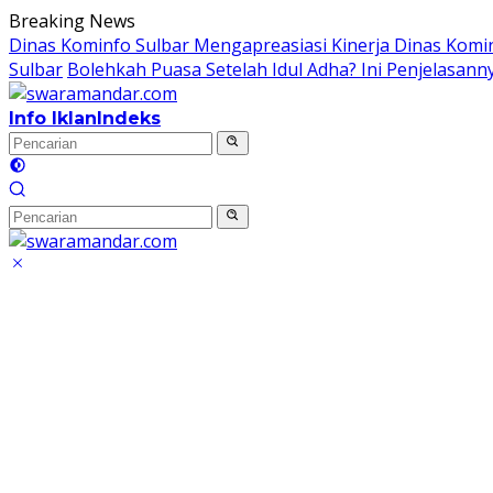
Langsung
Breaking News
ke
Dinas Kominfo Sulbar Mengapreasiasi Kinerja Dinas Kom
konten
Sulbar
Bolehkah Puasa Setelah Idul Adha? Ini Penjelasann
Info Iklan
Indeks