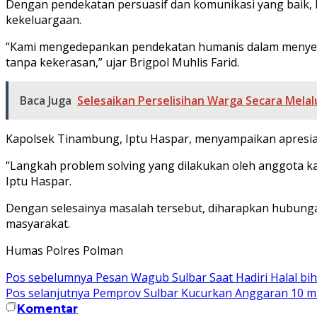
Dengan pendekatan persuasif dan komunikasi yang baik, 
kekeluargaan.
“Kami mengedepankan pendekatan humanis dalam menyelesa
tanpa kekerasan,” ujar Brigpol Muhlis Farid.
Baca Juga
Selesaikan Perselisihan Warga Secara Mela
Kapolsek Tinambung, Iptu Haspar, menyampaikan apresia
“Langkah problem solving yang dilakukan oleh anggota ka
Iptu Haspar.
Dengan selesainya masalah tersebut, diharapkan hubung
masyarakat.
Humas Polres Polman
Navigasi
Pos sebelumnya
Pesan Wagub Sulbar Saat Hadiri Halal bih
Pos selanjutnya
Pemprov Sulbar Kucurkan Anggaran 10 mil
pos
Komentar