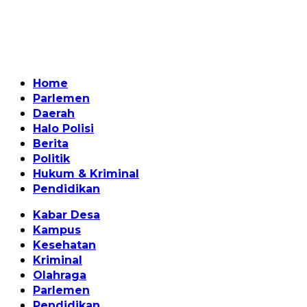
Home
Parlemen
Daerah
Halo Polisi
Berita
Politik
Hukum & Kriminal
Pendidikan
Kabar Desa
Kampus
Kesehatan
Kriminal
Olahraga
Parlemen
Pendidikan