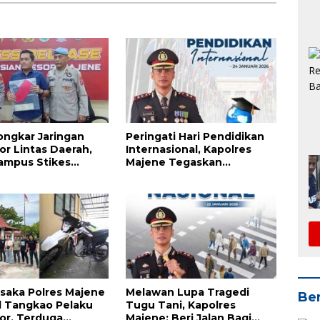
Bongkar Jaringan
Peringati Hari Pendidikan
r Lintas Daerah,
Internasional, Kapolres
ampus Stikes
Majene Tegaskan
Komitmen Polri Dukung
Dunia Pendidikan
saka Polres Majene
Melawan Lupa Tragedi
Ber
l Tangkao Pelaku
Tugu Tani, Kapolres
or, Terduga
Majene: Beri Jalan Bagi