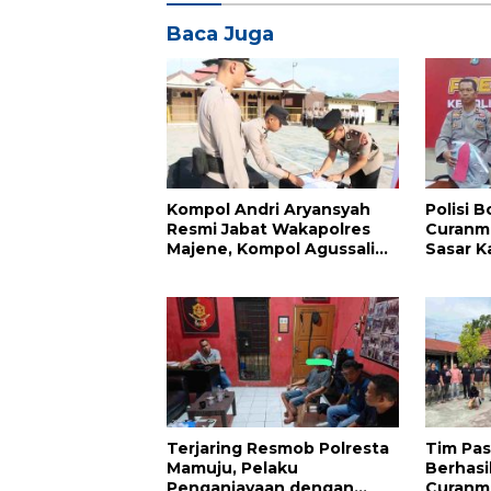
Baca Juga
Kompol Andri Aryansyah
Polisi 
Resmi Jabat Wakapolres
Curanmo
Majene, Kompol Agussalim
Sasar K
Dipromosikan ke
Majene
Pasangkayu
Terjaring Resmob Polresta
Tim Pas
Mamuju, Pelaku
Berhasi
Penganiayaan dengan
Curanm