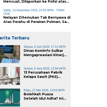
Mencuat, Dilaporkan ke Polisi atas
Dugaan Penipuan iPhone
Sabtu, 13 Desember 2025, 22:55 WITA
73454
Lihat
Nelayan Ditemukan Tak Bernyawa di
Atas Perahu di Perairan Polman, Sat
Polairud Turun Tangan Evakuasi
erita Terbaru
Selasa, 9 Juni 2026, 17:12 WITA
Dinas Kominfo Sulbar
Mengapreasiasi Kinerja
Dinas Kominfo Pemkab
Majene
Selasa, 9 Juni 2026, 12:58 WITA
13 Perusahaan Pabrik
Kelapa Sawit (PKS)
yang Beroperasi di
Sulawesi Barat di
Panggil Gubernur
Rabu, 27 Mei 2026, 13:03 WITA
Sulbar
Bolehkah Puasa
Setelah Idul Adha? Ini
Penjelasannya