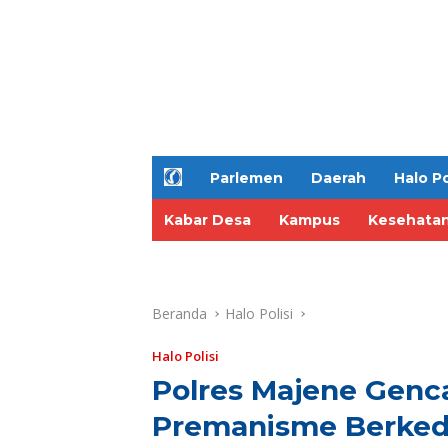
H
Parlemen
Daerah
Halo Po
o
m
Kabar Desa
Kampus
Kesehata
e
Beranda
Halo Polisi
Halo Polisi
Polres Majene Gencar
Premanisme Berked