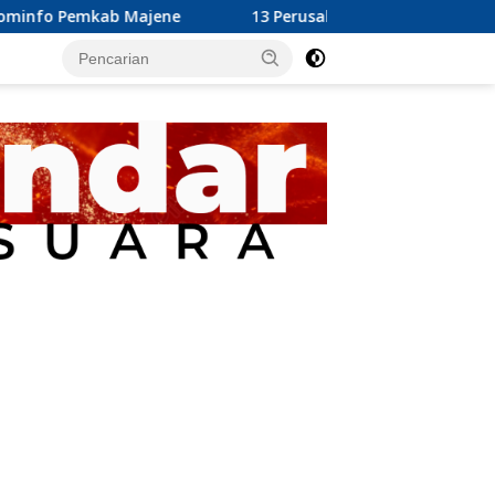
jene
13 Perusahaan Pabrik Kelapa Sawit (PKS) yang Berop