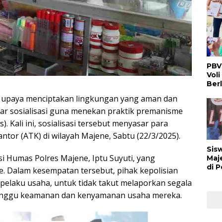
PBV
Voli
Ber
paya menciptakan lingkungan yang aman dan
lar sosialisasi guna menekan praktik premanisme
 Kali ini, sosialisasi tersebut menyasar para
ntor (ATK) di wilayah Majene, Sabtu (22/3/2025).
Sis
si Humas Polres Majene, Iptu Suyuti, yang
Maj
di 
e. Dalam kesempatan tersebut, pihak kepolisian
Buk
elaku usaha, untuk tidak takut melaporkan segala
Man
Ber
anggu keamanan dan kenyamanan usaha mereka.
Nas