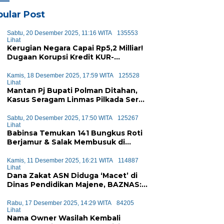
ular Post
Sabtu, 20 Desember 2025, 11:16 WITA
135553
Lihat
Kerugian Negara Capai Rp5,2 Milliar!
Dugaan Korupsi Kredit KUR-
KUPEDES BRI Majene Terbongkar
Kamis, 18 Desember 2025, 17:59 WITA
125528
Lihat
Mantan Pj Bupati Polman Ditahan,
Kasus Seragam Linmas Pilkada Seret
Anggaran Rp1,6 Miliar
Sabtu, 20 Desember 2025, 17:50 WITA
125267
Lihat
Babinsa Temukan 141 Bungkus Roti
Berjamur & Salak Membusuk di
Program MBG Majene, Diduga Akan
Didistribusikan ke Siswa
Kamis, 11 Desember 2025, 16:21 WITA
114887
Lihat
Dana Zakat ASN Diduga ‘Macet’ di
Dinas Pendidikan Majene, BAZNAS:
Sejak Januari Tak Ada Setoran
Masuk
Rabu, 17 Desember 2025, 14:29 WITA
84205
Lihat
Nama Owner Wasilah Kembali