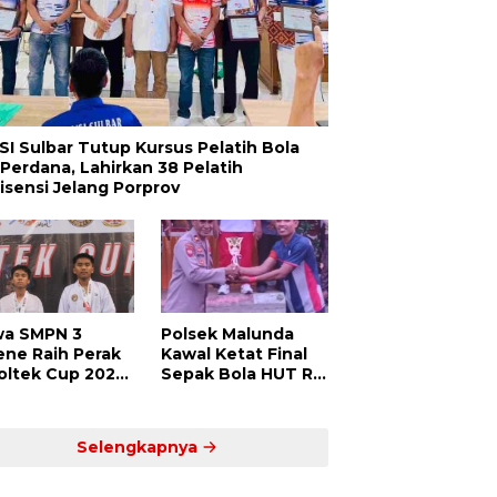
SI Sulbar Tutup Kursus Pelatih Bola
 Perdana, Lahirkan 38 Pelatih
lisensi Jelang Porprov
wa SMPN 3
Polsek Malunda
ene Raih Perak
Kawal Ketat Final
Poltek Cup 2025,
Sepak Bola HUT RI
ti Atlet Muda
ke-80, Putra Jaya
dar Siap
Kayuangin FC Juara
saing di Level
Lewat Drama Adu
Selengkapnya
ional
Penalti