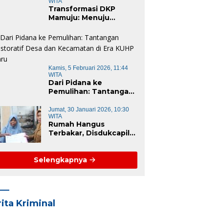
WITA
Transformasi DKP
Mamuju: Menuju
Instansi Responsif dan
Berkelanjutan untuk
Mewujudkan “Mamuju
Keren”
Kamis, 5 Februari 2026, 11:44
WITA
Dari Pidana ke
Pemulihan: Tantangan
Restoratif Desa dan
Kecamatan di Era KUHP
Jumat, 30 Januari 2026, 10:30
WITA
Baru
Rumah Hangus
Terbakar, Disdukcapil
Majene Turun
Langsung Lapangan
Pulihkan Dokumen
Selengkapnya
Korban
ita Kriminal