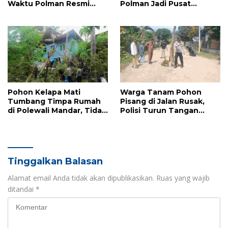
Waktu Polman Resmi
Polman Jadi Pusat
Terima SK Bupati Kamis
Pertumbuhan dan
Ini
Gerbang Kemajuan
Sulbar
Pohon Kelapa Mati
Warga Tanam Pohon
Tumbang Timpa Rumah
Pisang di Jalan Rusak,
di Polewali Mandar, Tidak
Polisi Turun Tangan
Ada Korban Jiwa
Redam Aksi Protes di
Polman
Tinggalkan Balasan
Alamat email Anda tidak akan dipublikasikan.
Ruas yang wajib
ditandai
*