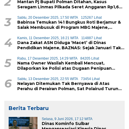
2
Mantan Pj Bupati Polman Ditahan, Kasus
Seragam Linmas Pilkada Seret Anggaran Rp1,6
Miliar
3
Sabtu, 20 Desember 2025, 17:50 WITA
125267 Lihat
Babinsa Temukan 141 Bungkus Roti Berjamur &
Salak Membusuk di Program MBG Majene,
Diduga Akan Didistribusikan ke Siswa
4
Kamis, 11 Desember 2025, 16:21 WITA
114887 Lihat
Dana Zakat ASN Diduga ‘Macet’ di Dinas
Pendidikan Majene, BAZNAS: Sejak Januari Tak
Ada Setoran Masuk
5
Rabu, 17 Desember 2025, 14:29 WITA
84205 Lihat
Nama Owner Wasilah Kembali Mencuat,
Dilaporkan ke Polisi atas Dugaan Penipuan
iPhone
6
Sabtu, 13 Desember 2025, 22:55 WITA
73454 Lihat
Nelayan Ditemukan Tak Bernyawa di Atas
Perahu di Perairan Polman, Sat Polairud Turun
Tangan Evakuasi
Berita Terbaru
Selasa, 9 Juni 2026, 17:12 WITA
Dinas Kominfo Sulbar
Mengapreasiasi Kinerja Dinas