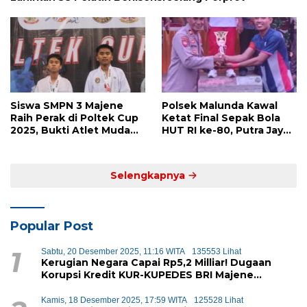
Siswa SMPN 3 Majene
Polsek Malunda Kawal
Raih Perak di Poltek Cup
Ketat Final Sepak Bola
2025, Bukti Atlet Muda
HUT RI ke-80, Putra Jaya
Mandar Siap Bersaing di
Kayuangin FC Juara
Level Nasional
Lewat Drama Adu Penalti
Selengkapnya
Popular Post
1
Sabtu, 20 Desember 2025, 11:16 WITA
135553 Lihat
Kerugian Negara Capai Rp5,2 Milliar! Dugaan
Korupsi Kredit KUR-KUPEDES BRI Majene
Terbongkar
Kamis, 18 Desember 2025, 17:59 WITA
125528 Lihat