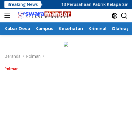
Langsung
b Majene
Breaking News
13 Perusahaan Pabrik Kelapa Sawit (PKS) yang 
ke
konten
Kabar Desa
Kampus
Kesehatan
Kriminal
Olahraga
Beranda
Polman
Polman