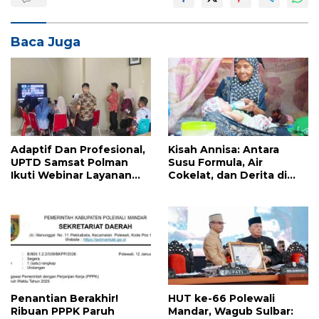
Baca Juga
Adaptif Dan Profesional,
Kisah Annisa: Antara
UPTD Samsat Polman
Susu Formula, Air
Ikuti Webinar Layanan
Cokelat, dan Derita di
Kepegawaian BKPSDM
Balik Kemiskinan Polewali
Sulbar
Mandar
Penantian Berakhir!
HUT ke-66 Polewali
Ribuan PPPK Paruh
Mandar, Wagub Sulbar: