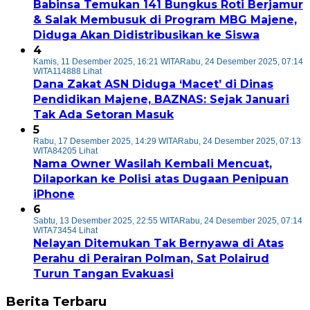
Babinsa Temukan 141 Bungkus Roti Berjamur
& Salak Membusuk di Program MBG Majene,
Diduga Akan Didistribusikan ke Siswa
4
Kamis, 11 Desember 2025, 16:21 WITA
Rabu, 24 Desember 2025, 07:14
WITA
114888 Lihat
Dana Zakat ASN Diduga ‘Macet’ di Dinas
Pendidikan Majene, BAZNAS: Sejak Januari
Tak Ada Setoran Masuk
5
Rabu, 17 Desember 2025, 14:29 WITA
Rabu, 24 Desember 2025, 07:13
WITA
84205 Lihat
Nama Owner Wasilah Kembali Mencuat,
Dilaporkan ke Polisi atas Dugaan Penipuan
iPhone
6
Sabtu, 13 Desember 2025, 22:55 WITA
Rabu, 24 Desember 2025, 07:14
WITA
73454 Lihat
Nelayan Ditemukan Tak Bernyawa di Atas
Perahu di Perairan Polman, Sat Polairud
Turun Tangan Evakuasi
Berita Terbaru