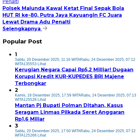
Polsek Malunda Kawal Ketat Final Sepak Bola
HUT RI ke-80, Putra Jaya Kayuangin FC Juara
Lewat Drama Adu Penalti
Selengkapnya
Popular Post
1
Sabtu, 20 Desember 2025, 11:16 WITA
Rabu, 24 Desember 2025, 07:12
WITA
135553 Lihat
Kerugian Negara Capai Rp5,2 Milliar! Dugaan
Korupsi Kredit KUR-KUPEDES BRI Majene
Terbongkar
2
Kamis, 18 Desember 2025, 17:59 WITA
Rabu, 24 Desember 2025, 07:13
WITA
125528 Lihat
Mantan Pj Bupati Polman Ditahan, Kasus
Seragam Linmas Pilkada Seret Anggaran
Rp1,6 Miliar
3
Sabtu, 20 Desember 2025, 17:50 WITA
Rabu, 24 Desember 2025, 07:12
WITA
125268 Lihat