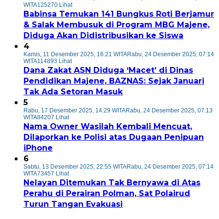
WITA
125270 Lihat
Babinsa Temukan 141 Bungkus Roti Berjamur
& Salak Membusuk di Program MBG Majene,
Diduga Akan Didistribusikan ke Siswa
4
Kamis, 11 Desember 2025, 16:21 WITA
Rabu, 24 Desember 2025, 07:14
WITA
114893 Lihat
Dana Zakat ASN Diduga ‘Macet’ di Dinas
Pendidikan Majene, BAZNAS: Sejak Januari
Tak Ada Setoran Masuk
5
Rabu, 17 Desember 2025, 14:29 WITA
Rabu, 24 Desember 2025, 07:13
WITA
84207 Lihat
Nama Owner Wasilah Kembali Mencuat,
Dilaporkan ke Polisi atas Dugaan Penipuan
iPhone
6
Sabtu, 13 Desember 2025, 22:55 WITA
Rabu, 24 Desember 2025, 07:14
WITA
73457 Lihat
Nelayan Ditemukan Tak Bernyawa di Atas
Perahu di Perairan Polman, Sat Polairud
Turun Tangan Evakuasi