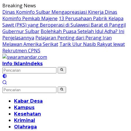
Langsung
Breaking News
ke
Dinas Kominfo Sulbar Mengapreasiasi Kinerja Dinas
konten
Kominfo Pemkab Majene
13 Perusahaan Pabrik Kelapa
Sawit (PKS) yang Beroperasi di Sulawesi Barat di Panggil
Gubernur Sulbar
Bolehkah Puasa Setelah Idul Adha? Ini
Penjelasannya
Pelajaran Penting dari Perang Iran
Melawan Amerika Serikat
Tarik Ulur Nasib Rakyat lewat
Rekrutmen CPNS
Info Iklan
Indeks
Kabar Desa
Kampus
Kesehatan
Kriminal
Olahraga