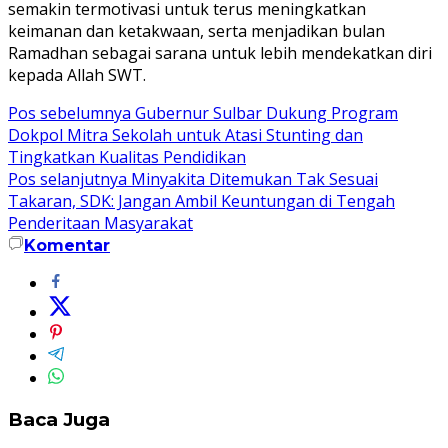
semakin termotivasi untuk terus meningkatkan
keimanan dan ketakwaan, serta menjadikan bulan
Ramadhan sebagai sarana untuk lebih mendekatkan diri
kepada Allah SWT.
Navigasi
Pos sebelumnya
Gubernur Sulbar Dukung Program
Dokpol Mitra Sekolah untuk Atasi Stunting dan
pos
Tingkatkan Kualitas Pendidikan
Pos selanjutnya
Minyakita Ditemukan Tak Sesuai
Takaran, SDK: Jangan Ambil Keuntungan di Tengah
Penderitaan Masyarakat
Komentar
Baca Juga