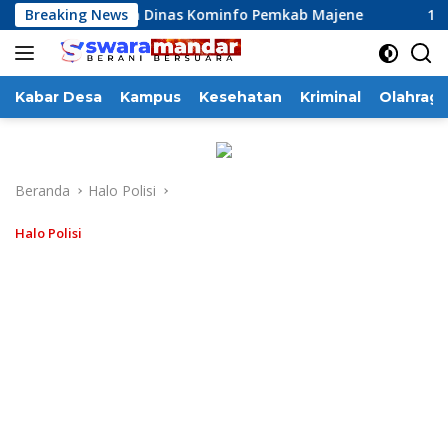
Langsung
 Kinerja Dinas Kominfo Pemkab Majene
Breaking News
13 Perusahaan P
ke
konten
Kabar Desa
Kampus
Kesehatan
Kriminal
Olahraga
Beranda
Halo Polisi
Halo Polisi