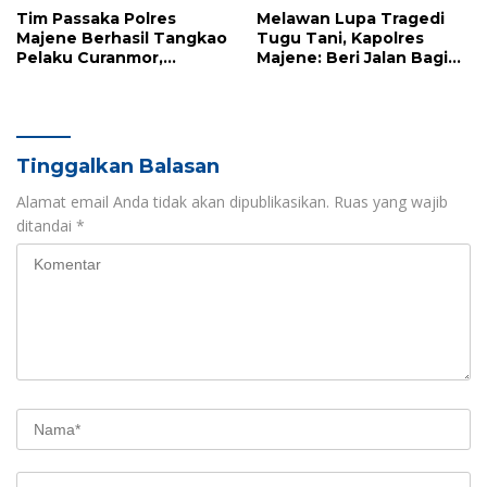
Tim Passaka Polres
Melawan Lupa Tragedi
Majene Berhasil Tangkao
Tugu Tani, Kapolres
Pelaku Curanmor,
Majene: Beri Jalan Bagi
Terduga Ditemukan di
Pejalan Kaki Bukan
Polman
Sekadar Aturan, Tapi
Kemanusiaan
Tinggalkan Balasan
Alamat email Anda tidak akan dipublikasikan.
Ruas yang wajib
ditandai
*