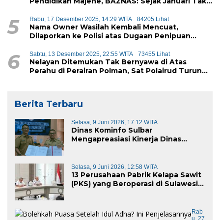
Pendidikan Majene, BAZNAS: Sejak Januari Tak
Ada Setoran Masuk
5
Rabu, 17 Desember 2025, 14:29 WITA
84205 Lihat
Nama Owner Wasilah Kembali Mencuat,
Dilaporkan ke Polisi atas Dugaan Penipuan
iPhone
6
Sabtu, 13 Desember 2025, 22:55 WITA
73455 Lihat
Nelayan Ditemukan Tak Bernyawa di Atas
Perahu di Perairan Polman, Sat Polairud Turun
Tangan Evakuasi
Berita Terbaru
Selasa, 9 Juni 2026, 17:12 WITA
Dinas Kominfo Sulbar
Mengapreasiasi Kinerja Dinas
Kominfo Pemkab Majene
Selasa, 9 Juni 2026, 12:58 WITA
13 Perusahaan Pabrik Kelapa Sawit
(PKS) yang Beroperasi di Sulawesi
Barat di Panggil Gubernur Sulbar
Rab
U, 27