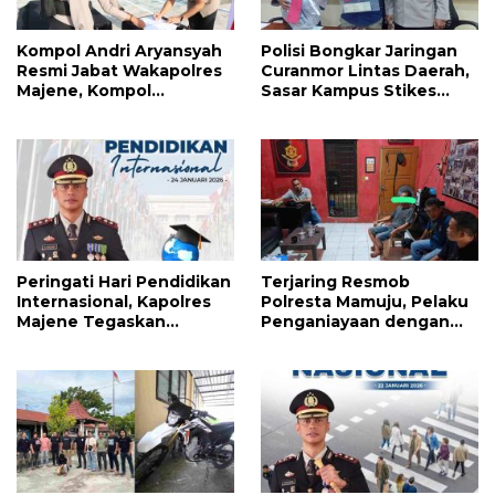
Kompol Andri Aryansyah
Polisi Bongkar Jaringan
Resmi Jabat Wakapolres
Curanmor Lintas Daerah,
Majene, Kompol
Sasar Kampus Stikes
Agussalim Dipromosikan
Majene
ke Pasangkayu
Peringati Hari Pendidikan
Terjaring Resmob
Internasional, Kapolres
Polresta Mamuju, Pelaku
Majene Tegaskan
Penganiayaan dengan
Komitmen Polri Dukung
Badik Diumpan Polisi
Dunia Pendidikan