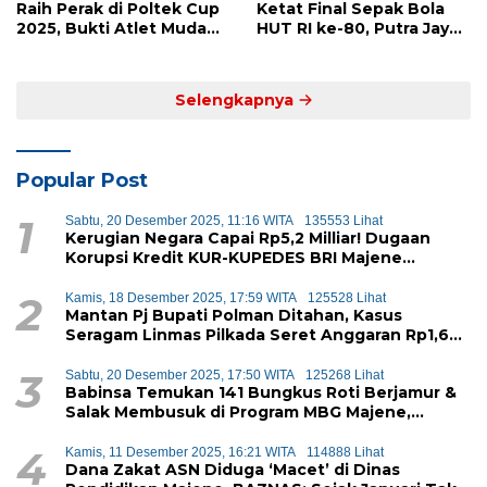
Raih Perak di Poltek Cup
Ketat Final Sepak Bola
2025, Bukti Atlet Muda
HUT RI ke-80, Putra Jaya
Mandar Siap Bersaing di
Kayuangin FC Juara
Level Nasional
Lewat Drama Adu Penalti
Selengkapnya
Popular Post
1
Sabtu, 20 Desember 2025, 11:16 WITA
135553 Lihat
Kerugian Negara Capai Rp5,2 Milliar! Dugaan
Korupsi Kredit KUR-KUPEDES BRI Majene
Terbongkar
2
Kamis, 18 Desember 2025, 17:59 WITA
125528 Lihat
Mantan Pj Bupati Polman Ditahan, Kasus
Seragam Linmas Pilkada Seret Anggaran Rp1,6
Miliar
3
Sabtu, 20 Desember 2025, 17:50 WITA
125268 Lihat
Babinsa Temukan 141 Bungkus Roti Berjamur &
Salak Membusuk di Program MBG Majene,
Diduga Akan Didistribusikan ke Siswa
4
Kamis, 11 Desember 2025, 16:21 WITA
114888 Lihat
Dana Zakat ASN Diduga ‘Macet’ di Dinas