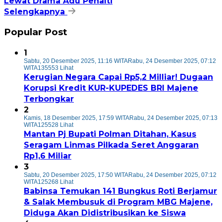
Lewat Drama Adu Penalti
Selengkapnya
Popular Post
1
Sabtu, 20 Desember 2025, 11:16 WITA
Rabu, 24 Desember 2025, 07:12
WITA
135553 Lihat
Kerugian Negara Capai Rp5,2 Milliar! Dugaan
Korupsi Kredit KUR-KUPEDES BRI Majene
Terbongkar
2
Kamis, 18 Desember 2025, 17:59 WITA
Rabu, 24 Desember 2025, 07:13
WITA
125528 Lihat
Mantan Pj Bupati Polman Ditahan, Kasus
Seragam Linmas Pilkada Seret Anggaran
Rp1,6 Miliar
3
Sabtu, 20 Desember 2025, 17:50 WITA
Rabu, 24 Desember 2025, 07:12
WITA
125268 Lihat
Babinsa Temukan 141 Bungkus Roti Berjamur
& Salak Membusuk di Program MBG Majene,
Diduga Akan Didistribusikan ke Siswa