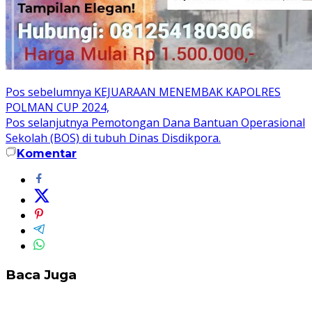
Navigasi
Pos sebelumnya
KEJUARAAN MENEMBAK KAPOLRES
POLMAN CUP 2024,
pos
Pos selanjutnya
Pemotongan Dana Bantuan Operasional
Sekolah (BOS) di tubuh Dinas Disdikpora.
Komentar
Baca Juga