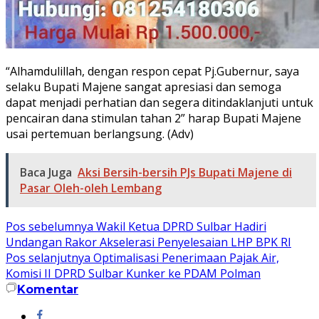
“Alhamdulillah, dengan respon cepat Pj.Gubernur, saya
selaku Bupati Majene sangat apresiasi dan semoga
dapat menjadi perhatian dan segera ditindaklanjuti untuk
pencairan dana stimulan tahan 2” harap Bupati Majene
usai pertemuan berlangsung. (Adv)
Baca Juga
Aksi Bersih-bersih PJs Bupati Majene di
Pasar Oleh-oleh Lembang
Navigasi
Pos sebelumnya
Wakil Ketua DPRD Sulbar Hadiri
Undangan Rakor Akselerasi Penyelesaian LHP BPK RI
pos
Pos selanjutnya
Optimalisasi Penerimaan Pajak Air,
Komisi II DPRD Sulbar Kunker ke PDAM Polman
Komentar