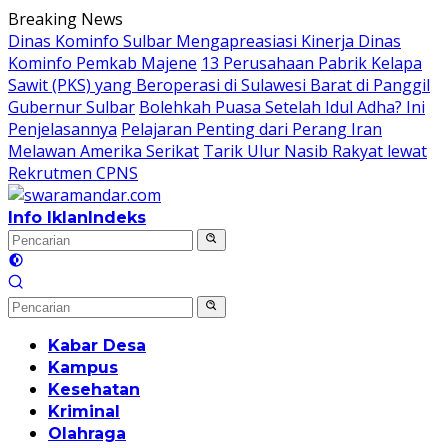
Langsung
Breaking News
ke
Dinas Kominfo Sulbar Mengapreasiasi Kinerja Dinas
konten
Kominfo Pemkab Majene
13 Perusahaan Pabrik Kelapa
Sawit (PKS) yang Beroperasi di Sulawesi Barat di Panggil
Gubernur Sulbar
Bolehkah Puasa Setelah Idul Adha? Ini
Penjelasannya
Pelajaran Penting dari Perang Iran
Melawan Amerika Serikat
Tarik Ulur Nasib Rakyat lewat
Rekrutmen CPNS
Info Iklan
Indeks
Kabar Desa
Kampus
Kesehatan
Kriminal
Olahraga