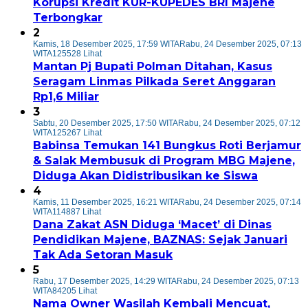
Korupsi Kredit KUR-KUPEDES BRI Majene
Terbongkar
2
Kamis, 18 Desember 2025, 17:59 WITA
Rabu, 24 Desember 2025, 07:13
WITA
125528 Lihat
Mantan Pj Bupati Polman Ditahan, Kasus
Seragam Linmas Pilkada Seret Anggaran
Rp1,6 Miliar
3
Sabtu, 20 Desember 2025, 17:50 WITA
Rabu, 24 Desember 2025, 07:12
WITA
125267 Lihat
Babinsa Temukan 141 Bungkus Roti Berjamur
& Salak Membusuk di Program MBG Majene,
Diduga Akan Didistribusikan ke Siswa
4
Kamis, 11 Desember 2025, 16:21 WITA
Rabu, 24 Desember 2025, 07:14
WITA
114887 Lihat
Dana Zakat ASN Diduga ‘Macet’ di Dinas
Pendidikan Majene, BAZNAS: Sejak Januari
Tak Ada Setoran Masuk
5
Rabu, 17 Desember 2025, 14:29 WITA
Rabu, 24 Desember 2025, 07:13
WITA
84205 Lihat
Nama Owner Wasilah Kembali Mencuat,