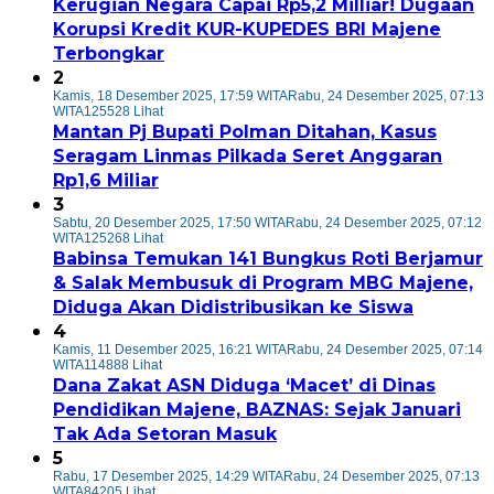
Kerugian Negara Capai Rp5,2 Milliar! Dugaan
Korupsi Kredit KUR-KUPEDES BRI Majene
Terbongkar
2
Kamis, 18 Desember 2025, 17:59 WITA
Rabu, 24 Desember 2025, 07:13
WITA
125528 Lihat
Mantan Pj Bupati Polman Ditahan, Kasus
Seragam Linmas Pilkada Seret Anggaran
Rp1,6 Miliar
3
Sabtu, 20 Desember 2025, 17:50 WITA
Rabu, 24 Desember 2025, 07:12
WITA
125268 Lihat
Babinsa Temukan 141 Bungkus Roti Berjamur
& Salak Membusuk di Program MBG Majene,
Diduga Akan Didistribusikan ke Siswa
4
Kamis, 11 Desember 2025, 16:21 WITA
Rabu, 24 Desember 2025, 07:14
WITA
114888 Lihat
Dana Zakat ASN Diduga ‘Macet’ di Dinas
Pendidikan Majene, BAZNAS: Sejak Januari
Tak Ada Setoran Masuk
5
Rabu, 17 Desember 2025, 14:29 WITA
Rabu, 24 Desember 2025, 07:13
WITA
84205 Lihat