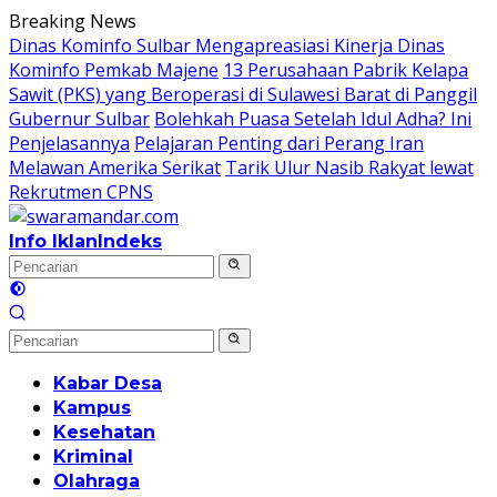
Langsung
Breaking News
ke
Dinas Kominfo Sulbar Mengapreasiasi Kinerja Dinas
konten
Kominfo Pemkab Majene
13 Perusahaan Pabrik Kelapa
Sawit (PKS) yang Beroperasi di Sulawesi Barat di Panggil
Gubernur Sulbar
Bolehkah Puasa Setelah Idul Adha? Ini
Penjelasannya
Pelajaran Penting dari Perang Iran
Melawan Amerika Serikat
Tarik Ulur Nasib Rakyat lewat
Rekrutmen CPNS
Info Iklan
Indeks
Kabar Desa
Kampus
Kesehatan
Kriminal
Olahraga