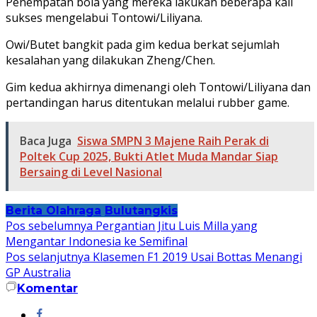
Penempatan bola yang mereka lakukan beberapa kali
sukses mengelabui Tontowi/Liliyana.
Owi/Butet bangkit pada gim kedua berkat sejumlah
kesalahan yang dilakukan Zheng/Chen.
Gim kedua akhirnya dimenangi oleh Tontowi/Liliyana dan
pertandingan harus ditentukan melalui rubber game.
Baca Juga
Siswa SMPN 3 Majene Raih Perak di
Poltek Cup 2025, Bukti Atlet Muda Mandar Siap
Bersaing di Level Nasional
Berita Olahraga
Bulutangkis
Navigasi
Pos sebelumnya
Pergantian Jitu Luis Milla yang
Mengantar Indonesia ke Semifinal
pos
Pos selanjutnya
Klasemen F1 2019 Usai Bottas Menangi
GP Australia
Komentar