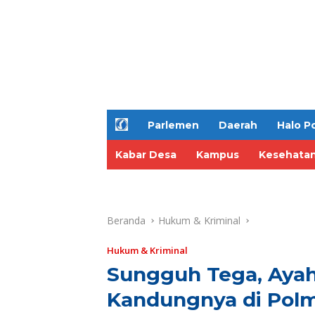
H
Parlemen
Daerah
Halo Po
o
m
Kabar Desa
Kampus
Kesehata
e
Beranda
Hukum & Kriminal
Hukum & Kriminal
Sungguh Tega, Ayah
Kandungnya di Polm