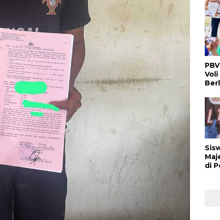
PBV
Voli
Ber
Sis
Maj
di 
Buk
Man
Ber
Nas