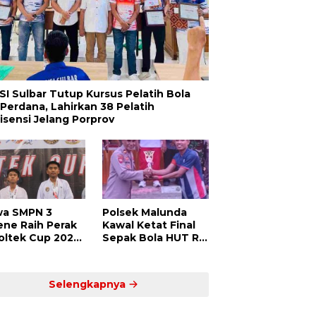
SI Sulbar Tutup Kursus Pelatih Bola
 Perdana, Lahirkan 38 Pelatih
lisensi Jelang Porprov
wa SMPN 3
Polsek Malunda
ene Raih Perak
Kawal Ketat Final
Poltek Cup 2025,
Sepak Bola HUT RI
ti Atlet Muda
ke-80, Putra Jaya
dar Siap
Kayuangin FC Juara
saing di Level
Lewat Drama Adu
Selengkapnya
ional
Penalti