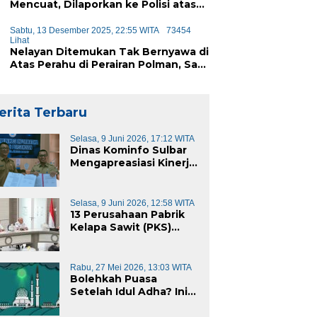
Mencuat, Dilaporkan ke Polisi atas
Dugaan Penipuan iPhone
Sabtu, 13 Desember 2025, 22:55 WITA
73454
Lihat
Nelayan Ditemukan Tak Bernyawa di
Atas Perahu di Perairan Polman, Sat
Polairud Turun Tangan Evakuasi
erita Terbaru
Selasa, 9 Juni 2026, 17:12 WITA
Dinas Kominfo Sulbar
Mengapreasiasi Kinerja
Dinas Kominfo Pemkab
Majene
Selasa, 9 Juni 2026, 12:58 WITA
13 Perusahaan Pabrik
Kelapa Sawit (PKS)
yang Beroperasi di
Sulawesi Barat di
Panggil Gubernur
Rabu, 27 Mei 2026, 13:03 WITA
Sulbar
Bolehkah Puasa
Setelah Idul Adha? Ini
Penjelasannya