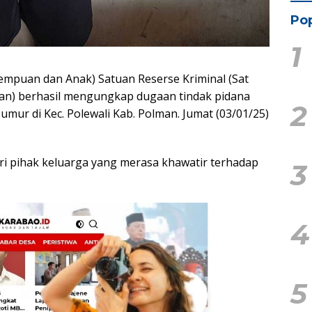
Pop
1
empuan dan Anak) Satuan Reserse Kriminal (Sat
man) berhasil mengungkap dugaan tindak pidana
2
mur di Kec. Polewali Kab. Polman. Jumat (03/01/25)
ari pihak keluarga yang merasa khawatir terhadap
3
4
5