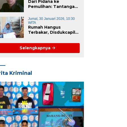
Keren”
Dari Pidana ke
Pemulihan: Tantangan
Restoratif Desa dan
Kecamatan di Era KUHP
Jumat, 30 Januari 2026, 10:30
Baru
WITA
Rumah Hangus
Terbakar, Disdukcapil
Majene Turun
Langsung Lapangan
Pulihkan Dokumen
Selengkapnya
Korban
ita Kriminal