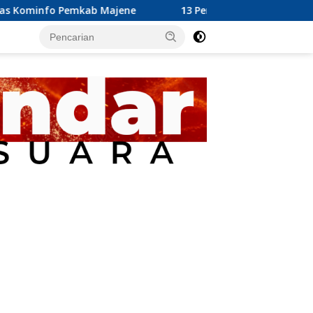
Majene
13 Perusahaan Pabrik Kelapa Sawit (PKS) yang Be