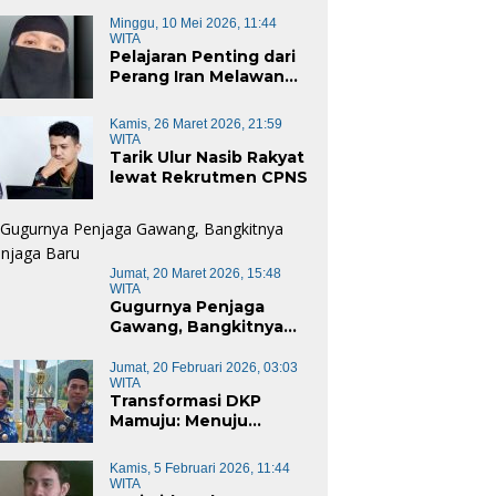
Minggu, 10 Mei 2026, 11:44
WITA
Pelajaran Penting dari
Perang Iran Melawan
Amerika Serikat
Kamis, 26 Maret 2026, 21:59
WITA
Tarik Ulur Nasib Rakyat
lewat Rekrutmen CPNS
Jumat, 20 Maret 2026, 15:48
WITA
Gugurnya Penjaga
Gawang, Bangkitnya
Penjaga Baru
Jumat, 20 Februari 2026, 03:03
WITA
Transformasi DKP
Mamuju: Menuju
Instansi Responsif dan
Berkelanjutan untuk
Kamis, 5 Februari 2026, 11:44
Mewujudkan “Mamuju
WITA