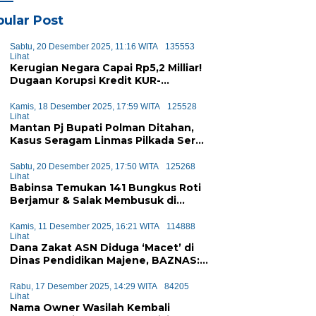
ular Post
Sabtu, 20 Desember 2025, 11:16 WITA
135553
Lihat
Kerugian Negara Capai Rp5,2 Milliar!
Dugaan Korupsi Kredit KUR-
KUPEDES BRI Majene Terbongkar
Kamis, 18 Desember 2025, 17:59 WITA
125528
Lihat
Mantan Pj Bupati Polman Ditahan,
Kasus Seragam Linmas Pilkada Seret
Anggaran Rp1,6 Miliar
Sabtu, 20 Desember 2025, 17:50 WITA
125268
Lihat
Babinsa Temukan 141 Bungkus Roti
Berjamur & Salak Membusuk di
Program MBG Majene, Diduga Akan
Didistribusikan ke Siswa
Kamis, 11 Desember 2025, 16:21 WITA
114888
Lihat
Dana Zakat ASN Diduga ‘Macet’ di
Dinas Pendidikan Majene, BAZNAS:
Sejak Januari Tak Ada Setoran
Masuk
Rabu, 17 Desember 2025, 14:29 WITA
84205
Lihat
Nama Owner Wasilah Kembali