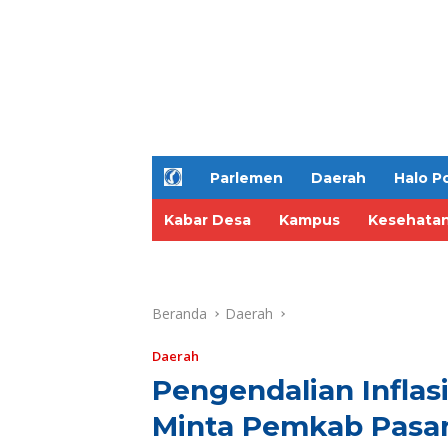
H
Parlemen
Daerah
Halo Po
o
m
Kabar Desa
Kampus
Kesehata
e
Beranda
Daerah
Daerah
Pengendalian Inflas
Minta Pemkab Pasa