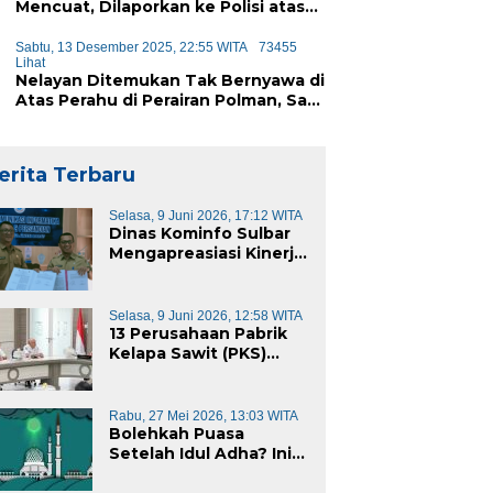
Mencuat, Dilaporkan ke Polisi atas
Dugaan Penipuan iPhone
Sabtu, 13 Desember 2025, 22:55 WITA
73455
Lihat
Nelayan Ditemukan Tak Bernyawa di
Atas Perahu di Perairan Polman, Sat
Polairud Turun Tangan Evakuasi
erita Terbaru
Selasa, 9 Juni 2026, 17:12 WITA
Dinas Kominfo Sulbar
Mengapreasiasi Kinerja
Dinas Kominfo Pemkab
Majene
Selasa, 9 Juni 2026, 12:58 WITA
13 Perusahaan Pabrik
Kelapa Sawit (PKS)
yang Beroperasi di
Sulawesi Barat di
Panggil Gubernur
Rabu, 27 Mei 2026, 13:03 WITA
Sulbar
Bolehkah Puasa
Setelah Idul Adha? Ini
Penjelasannya