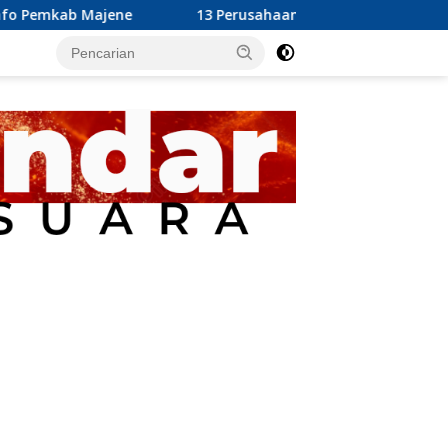
13 Perusahaan Pabrik Kelapa Sawit (PKS) yang Beroperasi