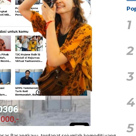
Pop
1
2
3
4
5
asar Pasangkayu, terdapat sejumlah komoditi yang