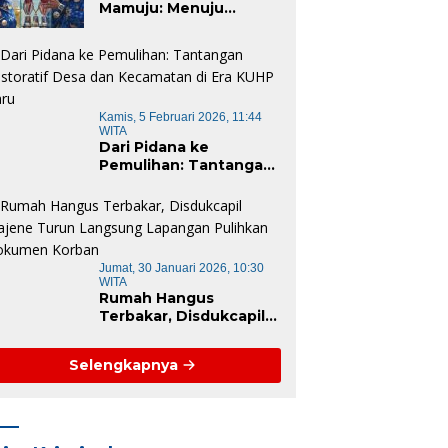
Mamuju: Menuju
Instansi Responsif dan
Berkelanjutan untuk
Mewujudkan “Mamuju
Keren”
Kamis, 5 Februari 2026, 11:44
WITA
Dari Pidana ke
Pemulihan: Tantangan
Restoratif Desa dan
Kecamatan di Era KUHP
Baru
Jumat, 30 Januari 2026, 10:30
WITA
Rumah Hangus
Terbakar, Disdukcapil
Majene Turun
Langsung Lapangan
Selengkapnya
Pulihkan Dokumen
Korban