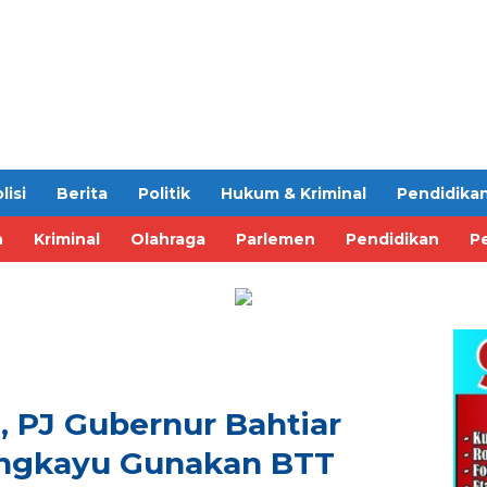
lisi
Berita
Politik
Hukum & Kriminal
Pendidika
n
Kriminal
Olahraga
Parlemen
Pendidikan
Pe
i, PJ Gubernur Bahtiar
ngkayu Gunakan BTT