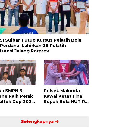
SI Sulbar Tutup Kursus Pelatih Bola
 Perdana, Lahirkan 38 Pelatih
lisensi Jelang Porprov
wa SMPN 3
Polsek Malunda
ene Raih Perak
Kawal Ketat Final
Poltek Cup 2025,
Sepak Bola HUT RI
ti Atlet Muda
ke-80, Putra Jaya
dar Siap
Kayuangin FC Juara
saing di Level
Lewat Drama Adu
Selengkapnya
ional
Penalti