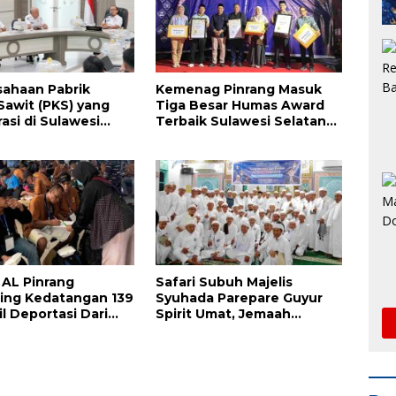
sahaan Pabrik
Kemenag Pinrang Masuk
Sawit (PKS) yang
Tiga Besar Humas Award
asi di Sulawesi
Terbaik Sulawesi Selatan
i Panggil Gubernur
2025
 AL Pinrang
Safari Subuh Majelis
ing Kedatangan 139
Syuhada Parepare Guyur
il Deportasi Dari
Spirit Umat, Jemaah
a
Tumpah Ruah di Masjid Al
Barkah