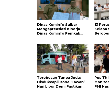
Dinas Kominfo Sulbar
13 Peru
Mengapreasiasi Kinerja
Kelapa 
Dinas Kominfo Pemkab
Beroper
Majene
Barat d
Sulbar
Terobosan Tanpa Jeda:
Pos TNI
Disdukcapil Bone ‘Lawan’
Monitor
Hari Libur Demi Pastikan
PMI Has
Hak Administrasi Warga
Malaysi