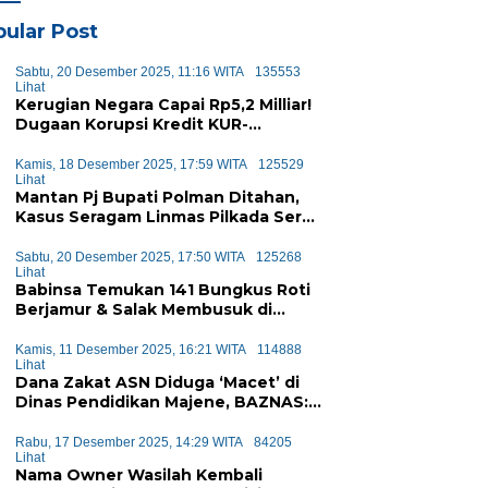
ular Post
Sabtu, 20 Desember 2025, 11:16 WITA
135553
Lihat
Kerugian Negara Capai Rp5,2 Milliar!
Dugaan Korupsi Kredit KUR-
KUPEDES BRI Majene Terbongkar
Kamis, 18 Desember 2025, 17:59 WITA
125529
Lihat
Mantan Pj Bupati Polman Ditahan,
Kasus Seragam Linmas Pilkada Seret
Anggaran Rp1,6 Miliar
Sabtu, 20 Desember 2025, 17:50 WITA
125268
Lihat
Babinsa Temukan 141 Bungkus Roti
Berjamur & Salak Membusuk di
Program MBG Majene, Diduga Akan
Didistribusikan ke Siswa
Kamis, 11 Desember 2025, 16:21 WITA
114888
Lihat
Dana Zakat ASN Diduga ‘Macet’ di
Dinas Pendidikan Majene, BAZNAS:
Sejak Januari Tak Ada Setoran
Masuk
Rabu, 17 Desember 2025, 14:29 WITA
84205
Lihat
Nama Owner Wasilah Kembali