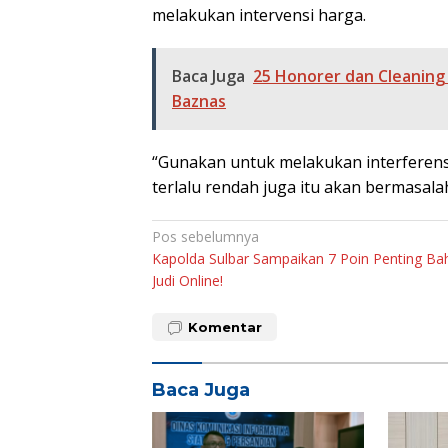
melakukan intervensi harga.
Baca Juga
25 Honorer dan Cleaning 
Baznas
“Gunakan untuk melakukan interferensi
terlalu rendah juga itu akan bermasalah
Navigasi
Pos sebelumnya
Kapolda Sulbar Sampaikan 7 Poin Penting Ba
pos
Judi Online!
Komentar
Baca Juga