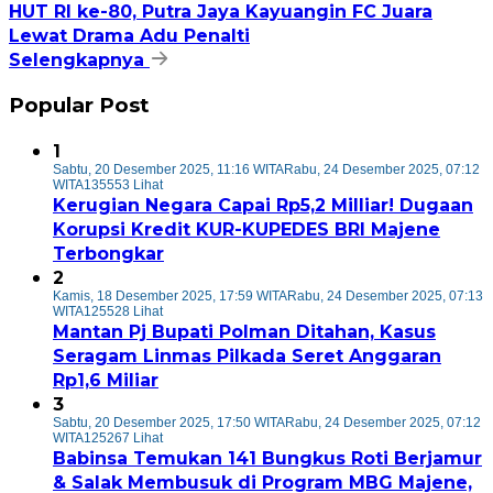
HUT RI ke-80, Putra Jaya Kayuangin FC Juara
Lewat Drama Adu Penalti
Selengkapnya
Popular Post
1
Sabtu, 20 Desember 2025, 11:16 WITA
Rabu, 24 Desember 2025, 07:12
WITA
135553 Lihat
Kerugian Negara Capai Rp5,2 Milliar! Dugaan
Korupsi Kredit KUR-KUPEDES BRI Majene
Terbongkar
2
Kamis, 18 Desember 2025, 17:59 WITA
Rabu, 24 Desember 2025, 07:13
WITA
125528 Lihat
Mantan Pj Bupati Polman Ditahan, Kasus
Seragam Linmas Pilkada Seret Anggaran
Rp1,6 Miliar
3
Sabtu, 20 Desember 2025, 17:50 WITA
Rabu, 24 Desember 2025, 07:12
WITA
125267 Lihat
Babinsa Temukan 141 Bungkus Roti Berjamur
& Salak Membusuk di Program MBG Majene,