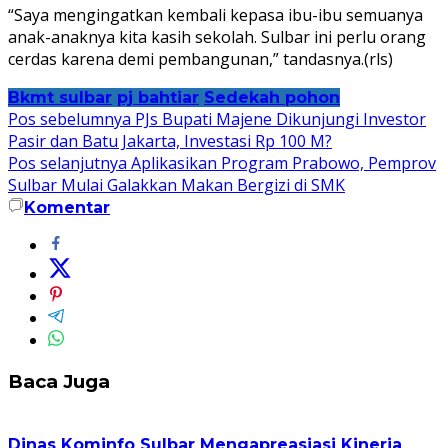
“Saya mengingatkan kembali kepasa ibu-ibu semuanya
anak-anaknya kita kasih sekolah. Sulbar ini perlu orang
cerdas karena demi pembangunan,” tandasnya.(rls)
Bkmt sulbar
pj bahtiar
Sedekah pohon
Navigasi
Pos sebelumnya
PJs Bupati Majene Dikunjungi Investor
Pasir dan Batu Jakarta, Investasi Rp 100 M?
pos
Pos selanjutnya
Aplikasikan Program Prabowo, Pemprov
Sulbar Mulai Galakkan Makan Bergizi di SMK
Komentar
Baca Juga
Dinas Kominfo Sulbar Mengapreasiasi Kinerja