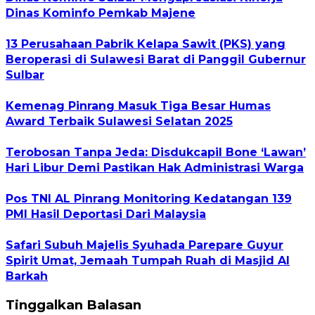
Dinas Kominfo Pemkab Majene
13 Perusahaan Pabrik Kelapa Sawit (PKS) yang
Beroperasi di Sulawesi Barat di Panggil Gubernur
Sulbar
Kemenag Pinrang Masuk Tiga Besar Humas
Award Terbaik Sulawesi Selatan 2025
Terobosan Tanpa Jeda: Disdukcapil Bone ‘Lawan’
Hari Libur Demi Pastikan Hak Administrasi Warga
Pos TNI AL Pinrang Monitoring Kedatangan 139
PMI Hasil Deportasi Dari Malaysia
Safari Subuh Majelis Syuhada Parepare Guyur
Spirit Umat, Jemaah Tumpah Ruah di Masjid Al
Barkah
Tinggalkan Balasan