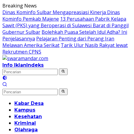
Langsung
Breaking News
ke
Dinas Kominfo Sulbar Mengapreasiasi Kinerja Dinas
konten
Kominfo Pemkab Majene
13 Perusahaan Pabrik Kelapa
Sawit (PKS) yang Beroperasi di Sulawesi Barat di Panggil
Gubernur Sulbar
Bolehkah Puasa Setelah Idul Adha? Ini
Penjelasannya
Pelajaran Penting dari Perang Iran
Melawan Amerika Serikat
Tarik Ulur Nasib Rakyat lewat
Rekrutmen CPNS
Info Iklan
Indeks
Kabar Desa
Kampus
Kesehatan
Kriminal
Olahraga